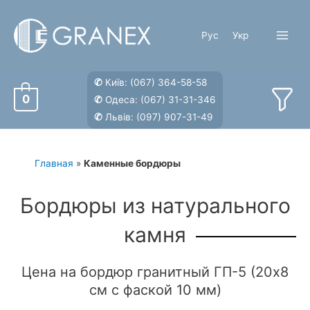
Перейти
к
Рус
Укр
содержимому
Main
Menu
✆
Київ:
(067) 364-58-58
0
✆
Одеса:
(067) 31-31-346
✆
Львів:
(097) 907-31-49
Главная
»
Каменные бордюры
Бордюры из натурального
камня
Цена на бордюр гранитный ГП-5 (20х8
см с фаской 10 мм)