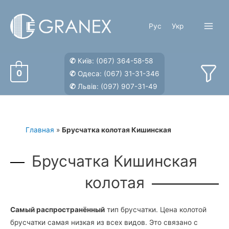
Перейти
к
Рус
Укр
содержимому
Main
Menu
✆
Київ:
(067) 364-58-58
0
✆
Одеса:
(067) 31-31-346
✆
Львів:
(097) 907-31-49
Главная
»
Брусчатка колотая Кишинская
Брусчатка Кишинская
колотая
Самый распространённый
тип брусчатки. Цена колотой
брусчатки самая низкая из всех видов. Это связано с