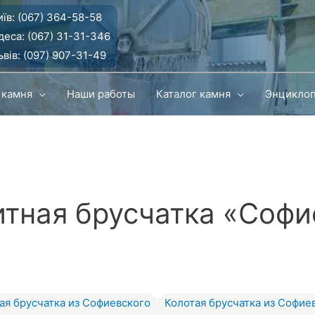
їв:
(067) 364-58-58
деса:
(067) 31-31-346
вів:
(097) 907-31-49
 камня
Наши работы
Каталог камня
Энцикло
итная брусчатка «Софи
ая брусчатка из Софиевского
Колотая брусчатка из Софие