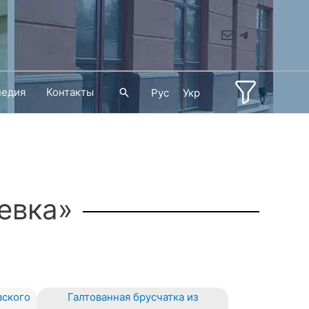
Mail
Telegram
педия
Контакты
Поиск
Рус
Укр
евка»
вского
Галтованная брусчатка из