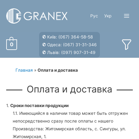
Перейти
к
Рус
Укр
содержимому
Main
Menu
✆
Київ:
(067) 364-58-58
0
✆
Одеса:
(067) 31-31-346
✆
Львів:
(097) 907-31-49
Главная
»
Оплата и доставка
Оплата и доставка
1.
Сроки поставки продукции
1.1. Имеющийся в наличии товар может быть отгружен
непосредственно сразу после оплаты с нашего
Производства: Житомирская область, с. Сингуры, ул.
Житомирская, 1.