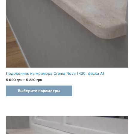
Подоконник из мрамора Crema Nova (R30, фаска A)
Диапазон
5 090
грн
–
5 220
грн
цен:
5
Выберите параметры
090 грн
–
5
220 грн