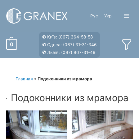
Перейти
к
Рус
Укр
содержимому
Main
Menu
✆
Київ:
(067) 364-58-58
0
✆
Одеса:
(067) 31-31-346
✆
Львів:
(097) 907-31-49
Главная
»
Подоконники из мрамора
Подоконники из мрамора