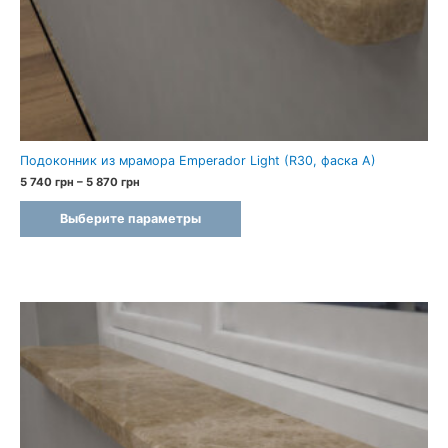
Подоконник из мрамора Emperador Light (R30, фаска A)
Диапазон
5 740
грн
–
5 870
грн
цен:
5
Выберите параметры
740 грн
–
5
870 грн