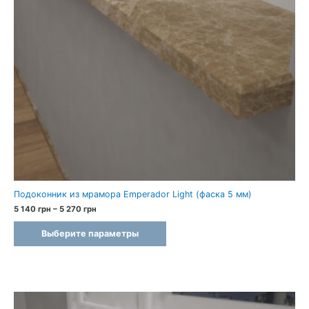
Подоконник из мрамора Emperador Light (фаска 5 мм)
Диапазон
5 140
грн
–
5 270
грн
цен:
5
Выберите параметры
140 грн
–
5
270 грн