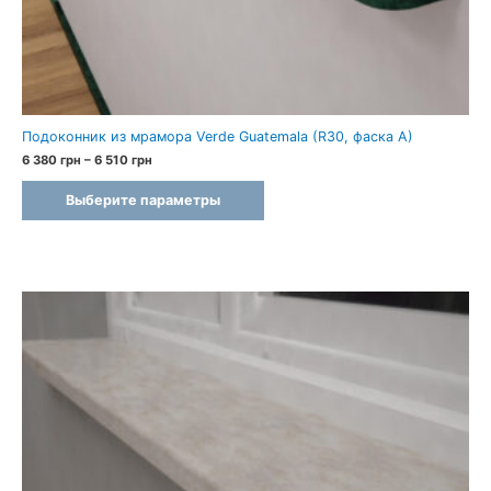
Подоконник из мрамора Verde Guatemala (R30, фаска A)
Диапазон
6 380
грн
–
6 510
грн
цен:
6
Выберите параметры
380 грн
–
6
510 грн