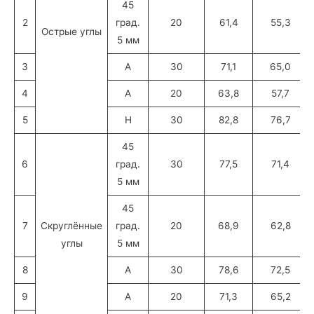
45
2
град.
20
61,4
55,3
Острые углы
5 мм
3
А
30
71,1
65,0
4
А
20
63,8
57,7
5
H
30
82,8
76,7
45
6
град.
30
77,5
71,4
5 мм
45
7
Скруглённые
град.
20
68,9
62,8
углы
5 мм
8
А
30
78,6
72,5
9
А
20
71,3
65,2