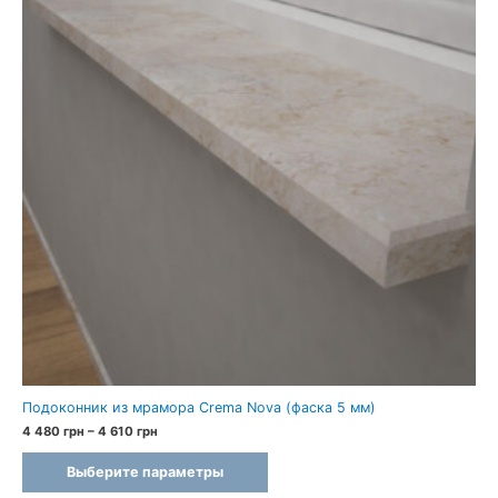
Подоконник из мрамора Crema Nova (фаска 5 мм)
Диапазон
4 480
грн
–
4 610
грн
цен:
4
Выберите параметры
480 грн
–