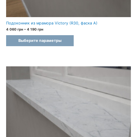
Подоконник из мрамора Victory (R30, фаска A)
Диапазон
4 060
грн
–
4 190
грн
цен:
4
Выберите параметры
060 грн
–
4
190 грн