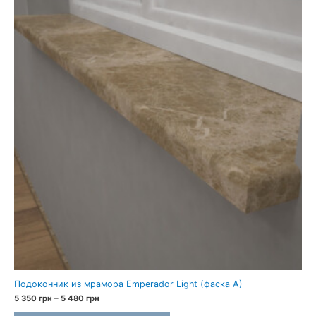
Подоконник из мрамора Emperador Light (фаска A)
Диапазон
5 350
грн
–
5 480
грн
цен: