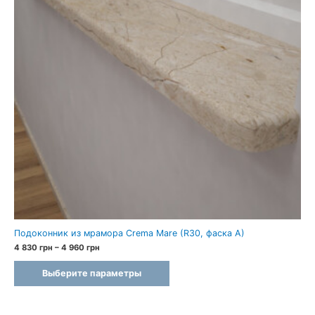
Подоконник из мрамора Crema Mare (R30, фаска A)
Диапазон
4 830
грн
–
4 960
грн
цен:
4
Выберите параметры
830 грн
–
4
960 грн