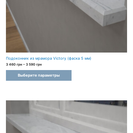
Подоконник из мрамора Victory (фаска 5 мм)
Диапазон
3 460
грн
–
3 590
грн
цен:
3
Выберите параметры
460 грн
–
3
590 грн