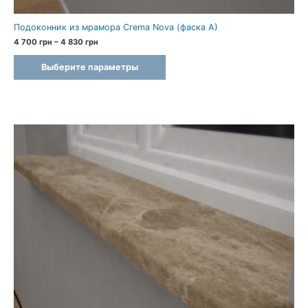
Подоконник из мрамора Crema Nova (фаска A)
Диапазон
4 700
грн
–
4 830
грн
цен:
4
Выберите параметры
700 грн
–
4
830 грн