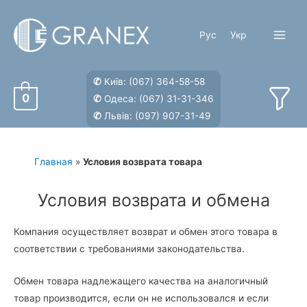
Перейти
к
Рус
Укр
содержимому
Main
Menu
✆
Київ:
(067) 364-58-58
0
✆
Одеса:
(067) 31-31-346
✆
Львів:
(097) 907-31-49
Главная
»
Условия возврата товара
Условия возврата и обмена
Компания осуществляет возврат и обмен этого товара в
соответствии с требованиями законодательства.
Обмен товара надлежащего качества на аналогичный
товар производится, если он не использовался и если