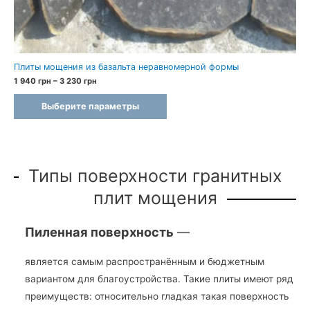
Плиты мощения из базальта неравномерной формы
Диапазон
1 940
грн
–
3 230
грн
цен:
1
Выберите параметры
940 грн
–
3
230 грн
Типы поверхности гранитных
плит мощения
Пиленная поверхность
—
является самым распространённым и бюджетным
вариантом для благоустройства. Такие плиты имеют ряд
преимуществ: относительно гладкая такая поверхность