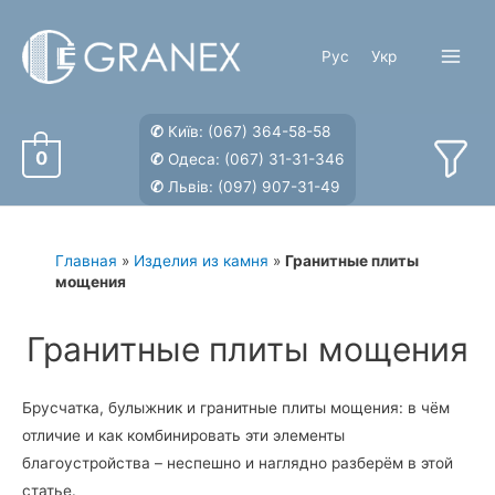
Перейти
к
Рус
Укр
содержимому
Main
Menu
✆
Київ:
(067) 364-58-58
0
✆
Одеса:
(067) 31-31-346
✆
Львів:
(097) 907-31-49
Главная
»
Изделия из камня
»
Гранитные плиты
мощения
Гранитные плиты мощения
Брусчатка, булыжник и гранитные плиты мощения: в чём
отличие и как комбинировать эти элементы
благоустройства – неспешно и наглядно разберём в этой
статье.