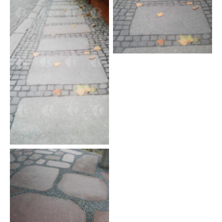
Колотая брусчатка габбро
и большие плиты
Колотая брусчатка габбро
и большие плиты
Брусчатка колотая габбро
и плиты Токовского
гранита