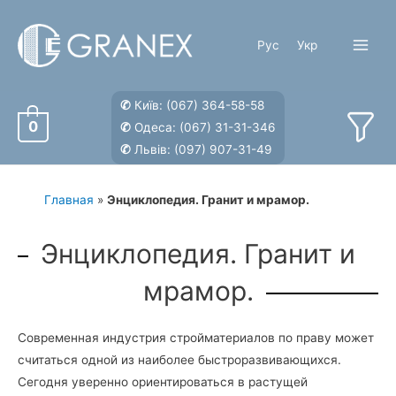
Перейти
к
Рус
Укр
содержимому
Main
Menu
✆
Київ:
(067) 364-58-58
0
✆
Одеса:
(067) 31-31-346
✆
Львів:
(097) 907-31-49
Главная
»
Энциклопедия. Гранит и мрамор.
Энциклопедия. Гранит и
мрамор.
Современная индустрия стройматериалов по праву может
считаться одной из наиболее быстроразвивающихся.
Сегодня уверенно ориентироваться в растущей