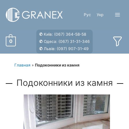
Перейти
к
Рус
Укр
содержимому
Main
Menu
✆
Київ:
(067) 364-58-58
0
✆
Одеса:
(067) 31-31-346
✆
Львів:
(097) 907-31-49
Главная
»
Подоконники из камня
Подоконники из камня