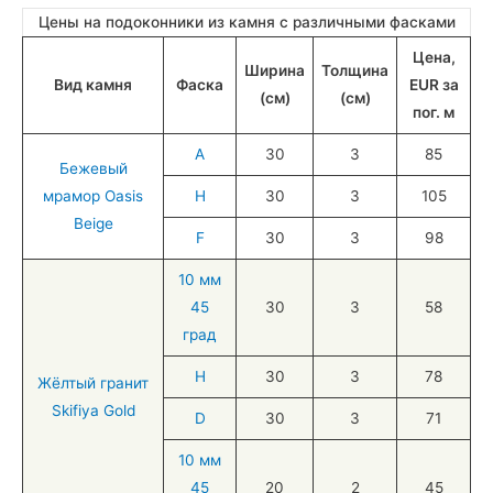
Цены на подоконники из камня с различными фасками
Цена,
Ширина
Толщина
Вид камня
Фаска
EUR за
(см)
(см)
пог. м
А
30
3
85
Бежевый
мрамор Oasis
H
30
3
105
Beige
F
30
3
98
10 мм
45
30
3
58
град
H
30
3
78
Жёлтый гранит
Skifiya Gold
D
30
3
71
10 мм
45
20
2
45