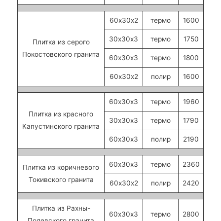
60х30х2
термо
1600
30х30х3
термо
1750
Плитка из серого
Покостовского гранита
60х30х3
термо
1800
60х30х2
полир
1600
60х30х3
термо
1960
Плитка из красного
30х30х3
термо
1790
Капустинского гранита
60х30х3
полир
2190
60х30х3
термо
2360
Плитка из коричневого
Токивского гранита
60х30х2
полир
2420
Плитка из Рахны-
60х30х3
термо
2800
Полевского гранита