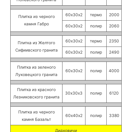
60х30х2
термо
2000
Плитка из черного
камня Габро
60х30х2
полир
2060
60х30х2
термо
2350
Плитка из Желтого
Сифиивского гранита
60х30х2
полир
2490
Плитка из зеленого
60х30х2
полир
4000
Луковецкого гранита
Плитка из красного
30х30х3
полир
6120
Лезниковского гранита
Плитка из черного
60х40х2
полир
3380
камня Базальт
Дидковичи