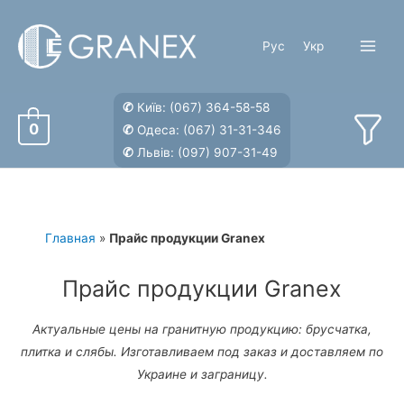
Перейти
к
Рус
Укр
содержимому
Main
Menu
✆
Київ:
(067) 364-58-58
0
✆
Одеса:
(067) 31-31-346
✆
Львів:
(097) 907-31-49
Главная
»
Прайс продукции Granex
Прайс продукции Granex
Актуальные цены на гранитную продукцию: брусчатка,
плитка и слябы. Изготавливаем под заказ и доставляем по
Украине и заграницу.