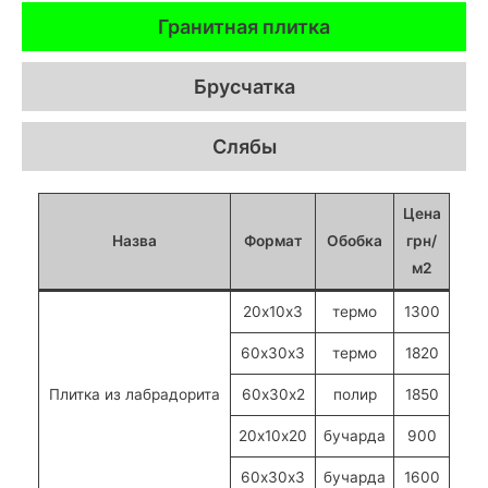
Гранитная плитка
Брусчатка
Слябы
Цена
Назва
Формат
Обобка
грн/
м2
20х10х3
термо
1300
60х30х3
термо
1820
Плитка из лабрадорита
60х30х2
полир
1850
20х10х20
бучарда
900
60х30х3
бучарда
1600