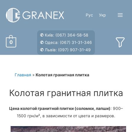
Перейти
к
Рус
Укр
содержимому
Main
Menu
✆
Київ:
(067) 364-58-58
0
✆
Одеса:
(067) 31-31-346
✆
Львів:
(097) 907-31-49
Главная
»
Колотая гранитная плитка
Колотая гранитная плитка
Цена колотой гранитной плитки (соломки, лапши)
: 900–
1500 грн/м², в зависимости от цвета и размеров.