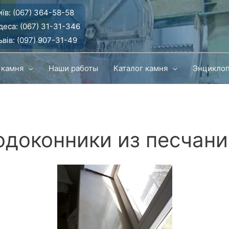
їв:
(067) 364-58-58
деса:
(067) 31-31-346
вів:
(097) 907-31-49
 камня
Наши работы
Каталог камня
Энцикло
одоконники из песчани