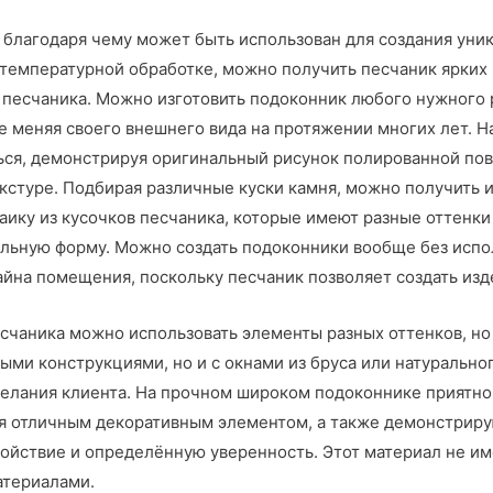
 благодаря чему может быть использован для создания уни
 температурной обработке, можно получить песчаник ярки
песчаника. Можно изготовить подоконник любого нужного р
е меняя своего внешнего вида на протяжении многих лет. Н
ься, демонстрируя оригинальный рисунок полированной по
кстуре. Подбирая различные куски камня, можно получить 
ику из кусочков песчаника, которые имеют разные оттенк
льную форму. Можно создать подоконники вообще без испол
айна помещения, поскольку песчаник позволяет создать из
счаника можно использовать элементы разных оттенков, но
ыми конструкциями, но и с окнами из бруса или натурально
елания клиента. На прочном широком подоконнике приятног
тся отличным декоративным элементом, а также демонстрир
ойствие и определённую уверенность. Этот материал не име
атериалами.