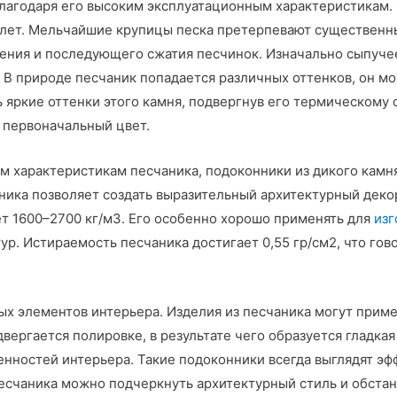
лагодаря его высоким эксплуатационным характеристикам.
 лет. Мельчайшие крупицы песка претерпевают существенны
вления и последующего сжатия песчинок. Изначально сыпуч
 В природе песчаник попадается различных оттенков, он 
яркие оттенки этого камня, подвергнув его термическому о
о первоначальный цвет.
м характеристикам песчаника, подоконники из дикого камн
ика позволяет создать выразительный архитектурный декор
яет 1600–2700 кг/м3. Его особенно хорошо применять для
изг
ур. Истираемость песчаника достигает 0,55 гр/см2, что гов
х элементов интерьера. Изделия из песчаника могут примен
вергается полировке, в результате чего образуется гладка
нностей интерьера. Такие подоконники всегда выглядят эфф
есчаника можно подчеркнуть архитектурный стиль и обста