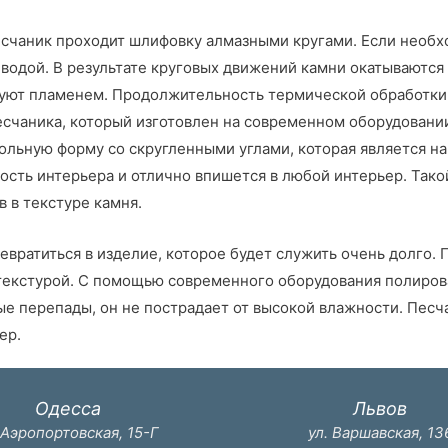
счаник проходит шлифовку алмазными кругами. Если необхо
водой. В результате круговых движений камни окатываются 
уют пламенем. Продолжительность термической обработки вл
есчаника, который изготовлен на современном оборудовани
льную форму со скругленными углами, которая является на
ть интерьера и отлично впишется в любой интерьер. Такой
 в текстуре камня.
вратиться в изделие, которое будет служить очень долго.
текстурой. С помощью современного оборудования полирова
е перепады, он не пострадает от высокой влажности. Песч
ер.
Одесса
Львов
 Аэропортовская, 15-Г
ул. Варшавская, 13