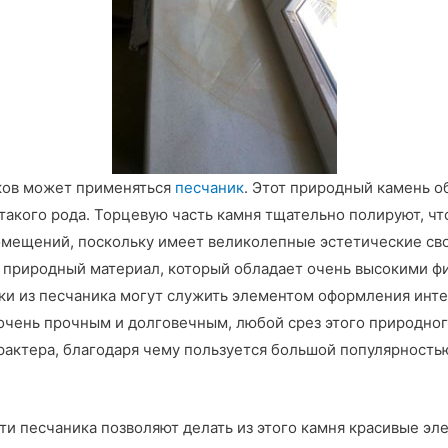
ков может применяться
песчаник
. Этот природный камень 
такого рода. Торцевую часть камня тщательно полируют, ч
омещений, поскольку имеет великолепные эстетические св
ой природный материал, который обладает очень высокими 
и из песчаника могут служить элементом оформления инте
 очень прочным и долговечным, любой срез этого природно
рактера, благодаря чему пользуется большой популярность
ти песчаника позволяют делать из этого камня красивые эл