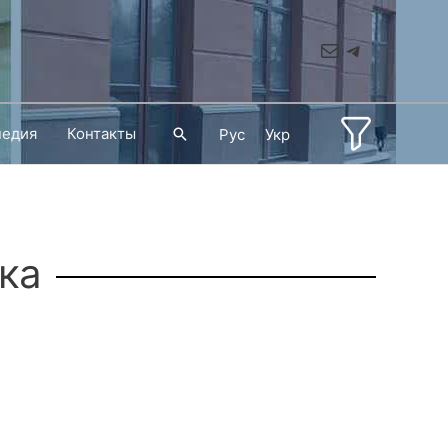
Mail
Telegram
педия
Контакты
Поиск
Рус
Укр
ка