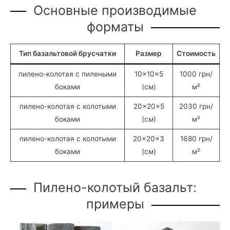
Основные производимые
форматы
Тип базальтовой брусчатки
Размер
Стоимость
пилено-колотая с пилеными
10×10×5
1000 грн/
боками
(см)
м²
пилено-колотая с колотыми
20×20×5
2030 грн/
боками
(см)
м²
пилено-колотая с колотыми
20×20×3
1680 грн/
боками
(см)
м²
Пилено-колотый базальт:
примеры