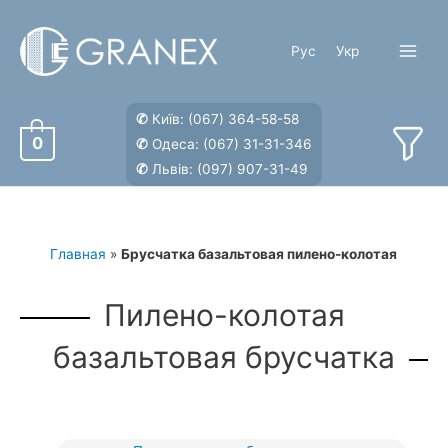
Перейти
к
Рус
Укр
содержимому
Main
Menu
✆
Київ:
(067) 364-58-58
0
✆
Одеса:
(067) 31-31-346
✆
Львів:
(097) 907-31-49
Главная
»
Брусчатка базальтовая пилено-колотая
Пилено-колотая
базальтовая брусчатка