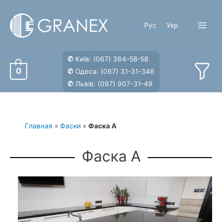
Перейти
к
Рус
Укр
содержимому
Main
Menu
✆
Київ:
(067) 364-58-58
0
✆
Одеса:
(067) 31-31-346
✆
Львів:
(097) 907-31-49
Главная
»
Фаски
»
Фаска A
Фаска A