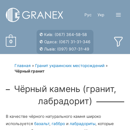
Перейти
к
Рус
Укр
содержимому
Main
Menu
✆
Київ:
(067) 364-58-58
0
✆
Одеса:
(067) 31-31-346
✆
Львів:
(097) 907-31-49
Главная
»
Гранит украинских месторождений
»
Чёрный гранит
Чёрный камень (гранит,
лабрадорит)
В качестве чёрного натурального камня широко
используется
базальт
,
габбро
и
лабрадориты
, которые