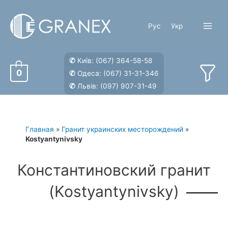
Перейти
к
Рус
Укр
содержимому
Main
Menu
✆
Київ:
(067) 364-58-58
0
✆
Одеса:
(067) 31-31-346
✆
Львів:
(097) 907-31-49
Главная
»
Гранит украинских месторождений
»
Kostyantynivsky
Константиновский гранит
(Kostyantynivsky)