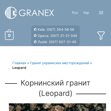
Перейти
к
Рус
Укр
содержимому
Main
Menu
✆
Київ:
(067) 364-58-58
0
✆
Одеса:
(067) 31-31-346
✆
Львів:
(097) 907-31-49
Главная
»
Гранит украинских месторождений
»
Leopard
Корнинский гранит
(Leopard)