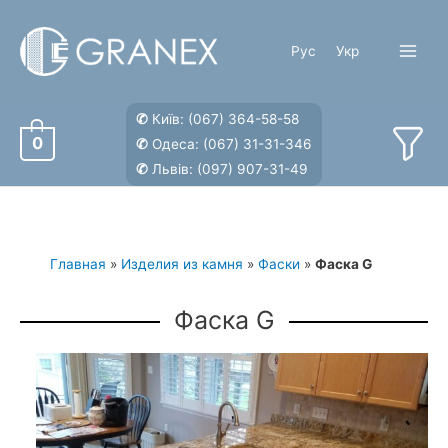
Перейти
к
Рус
Укр
содержимому
Main
Menu
✆
Київ:
(067) 364-58-58
0
✆
Одеса:
(067) 31-31-346
✆
Львів:
(097) 907-31-49
Главная
»
Изделия из камня
»
Фаски
»
Фаска G
Фаска G