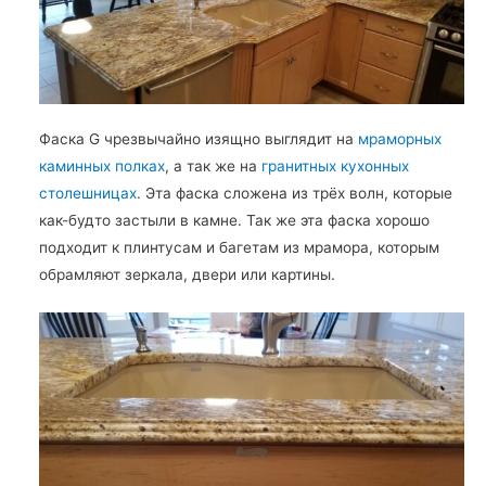
Фаска G чрезвычайно изящно выглядит на
мраморных
каминных полках
, а так же на
гранитных кухонных
столешницах
. Эта фаска сложена из трёх волн, которые
как-будто застыли в камне. Так же эта фаска хорошо
подходит к плинтусам и багетам из мрамора, которым
обрамляют зеркала, двери или картины.