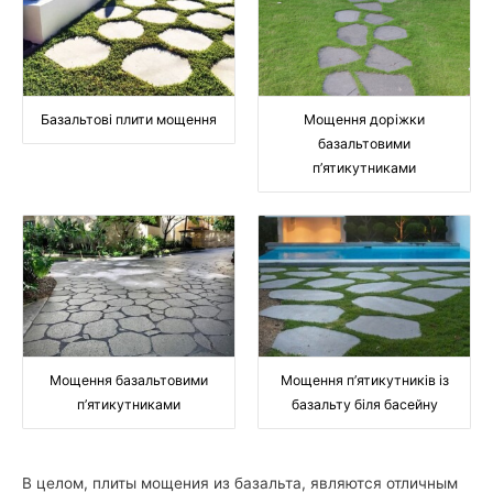
Базальтові плити мощення
Мощення доріжки
базальтовими
п’ятикутниками
Мощення базальтовими
Мощення п’ятикутників із
п’ятикутниками
базальту біля басейну
В целом, плиты мощения из базальта, являются отличным