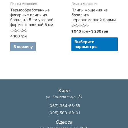
Плиты мощения
Плиты мощения
Термообработанные
Плиты мощения из
фигурные плиты из
базальта
базальта 5-ти угловой
неравномерной формы
формы толщиной 5 см
Оценка
Диапазон
1 940
грн
–
3 230
грн
0
цен:
Оценка
4 100
грн
из
Этот
0
1
5
Выберите
из
940 грн
5
това
В корзину
параметры
–
имее
3
230 грн
неск
вари
Опци
можн
выбр
Киев
на
ул. Коновальца, 31
стра
(067) 364-58-58
товар
(095) 500-69-01
Одесса