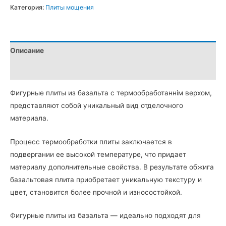
Фигурные
Категория:
Плиты мощения
плиты
из
Базальта
Описание
в
форме
Детали
5-
Фигурные плиты из базальта с термообработаннім верхом,
ти
представляют собой уникальный вид отделочного
угольника,
материала.
толщиной
3
Процесс термообработки плиты заключается в
см,
подвергании ее высокой температуре, что придает
термообработанный
материалу дополнительные свойства. В результате обжига
верх
базальтовая плита приобретает уникальную текстуру и
цвет, становится более прочной и износостойкой.
Фигурные плиты из базальта — идеально подходят для