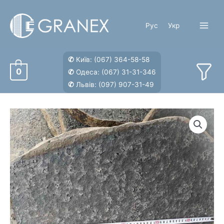
Перейти
к
Рус
Укр
содержимому
Main
Menu
✆
Київ:
(067) 364-58-58
0
✆
Одеса:
(067) 31-31-346
✆
Львів:
(097) 907-31-49