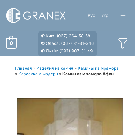
Перейти
к
Рус
Укр
содержимому
Main
Menu
✆
Київ:
(067) 364-58-58
0
✆
Одеса:
(067) 31-31-346
✆
Львів:
(097) 907-31-49
Главная
»
Изделия из камня
»
Камины из мрамора
»
Классика и модерн
»
Камин из мрамора Афон