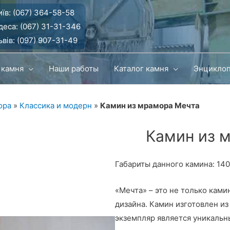
їв:
(067) 364-58-58
деса:
(067) 31-31-346
вів:
(097) 907-31-49
 камня
Наши работы
Каталог камня
Энцикло
ора
»
Классика и модерн
»
Камин из мрамора Мечта
Камин из 
Габариты данного камина: 14
«Мечта» – это не только кам
дизайна. Камин изготовлен и
экземпляр является уникальн