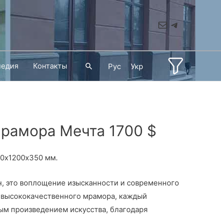
Mail
Telegram
педия
Контакты
Поиск
Рус
Укр
мрамора Мечта 1700 $
00х1200х350 мм.
ин, это воплощение изысканности и современного
з высококачественного мрамора, каждый
ым произведением искусства, благодаря