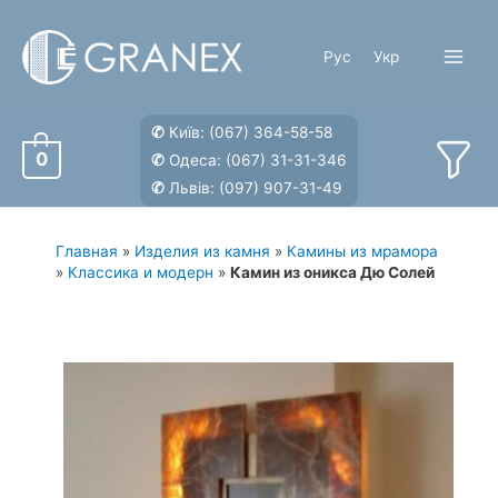
Перейти
к
Рус
Укр
содержимому
Main
Menu
✆
Київ:
(067) 364-58-58
0
✆
Одеса:
(067) 31-31-346
✆
Львів:
(097) 907-31-49
Главная
»
Изделия из камня
»
Камины из мрамора
»
Классика и модерн
»
Камин из оникса Дю Солей