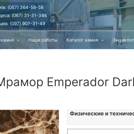
їв:
(067) 364-58-58
деса:
(067) 31-31-346
вів:
(097) 907-31-49
 камня
Наши работы
Каталог камня
Энцикло
Мрамор Emperador Dar
Физические и техниче