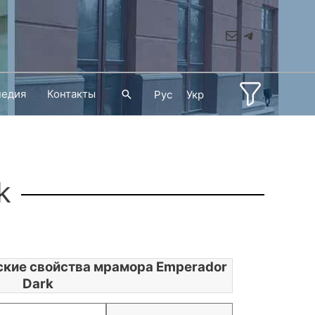
Mail
Telegram
педия
Контакты
Поиск
Рус
Укр
k
ские свойства мрамора Emperador
Dark