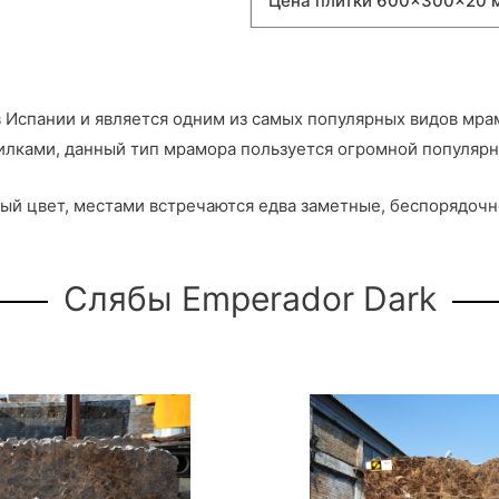
Цена плитки 600×300×20 м
в Испании и является одним из самых популярных видов мр
лками, данный тип мрамора пользуется огромной популярн
ый цвет, местами встречаются едва заметные, беспорядо
Слябы Emperador Dark