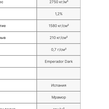
ес
2750 кг/м³
1,2%
тие
1580 кг/см²
рыв
210 кг/см²
0,7 г/см²
Emperador Dark
Испания
Мрамор