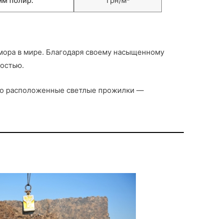
м полир.
грн/м²
амора в мире. Благодаря своему насыщенному
остью.
чно расположенные светлые прожилки —