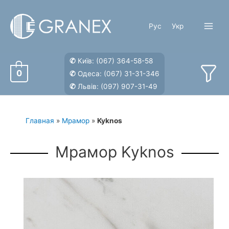
Перейти
к
Рус
Укр
содержимому
Main
Menu
✆
Київ:
(067) 364-58-58
0
✆
Одеса:
(067) 31-31-346
✆
Львів:
(097) 907-31-49
Главная
»
Мрамор
»
Kyknos
Мрамор Kyknos