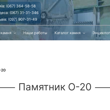
їв:
(067) 364-58-58
деса:
(067) 31-31-346
вів:
(097) 907-31-49
 камня
Наши работы
Каталог камня
Энцикло
-20
Памятник О-20