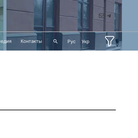
Mail
Telegram
педия
Контакты
Поиск
Рус
Укр