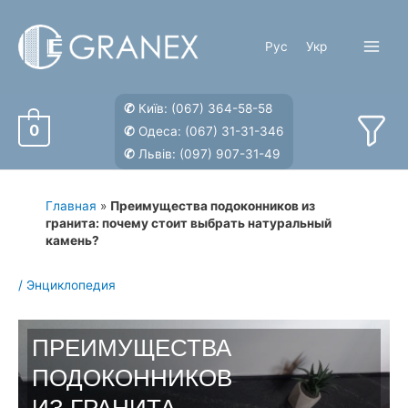
Перейти
к
Рус
Укр
содержимому
Main
Menu
✆
Київ:
(067) 364-58-58
0
✆
Одеса:
(067) 31-31-346
✆
Львів:
(097) 907-31-49
Главная
»
Преимущества подоконников из
гранита: почему стоит выбрать натуральный
камень?
/
Энциклопедия
ПРЕИМУЩЕСТВА
ПОДОКОННИКОВ
ИЗ ГРАНИТА