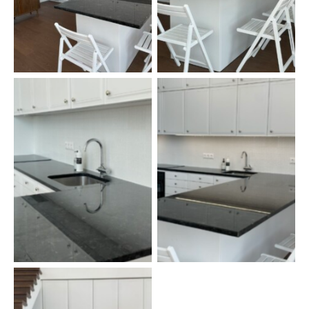
Кухонная столешница из
Столешница+остров из
черного натурального
натурального камня —
камня
лабрадорита