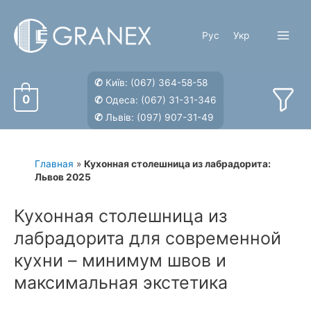
Перейти
к
Рус
Укр
содержимому
Main
Menu
✆
Київ:
(067) 364-58-58
0
✆
Одеса:
(067) 31-31-346
✆
Львів:
(097) 907-31-49
Главная
»
Кухонная столешница из лабрадорита:
Львов 2025
Кухонная столешница из
лабрадорита для современной
кухни – минимум швов и
максимальная экстетика