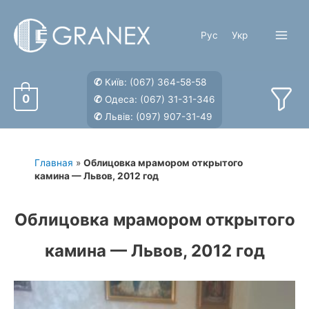
Перейти
к
Рус
Укр
содержимому
Main
Menu
✆
Київ:
(067) 364-58-58
0
✆
Одеса:
(067) 31-31-346
✆
Львів:
(097) 907-31-49
Главная
»
Облицовка мрамором открытого
камина — Львов, 2012 год
Облицовка мрамором открытого
камина — Львов, 2012 год