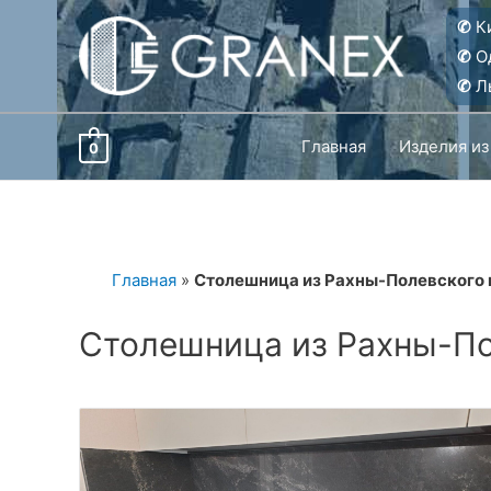
Перейти
✆
Ки
к
✆
О
содержимому
✆
Ль
Главная
Изделия из
0
Главная
»
Столешница из Рахны-Полевского 
Столешница из Рахны-По