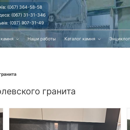
їв:
(067) 364-58-58
деса:
(067) 31-31-346
вів:
(097) 907-31-49
 камня
Наши работы
Каталог камня
Энцикло
гранита
левского гранита