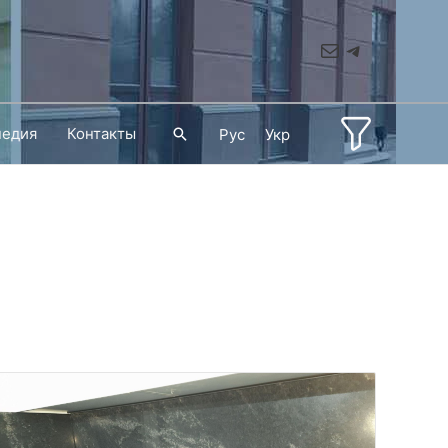
Mail
Telegram
педия
Контакты
Поиск
Рус
Укр