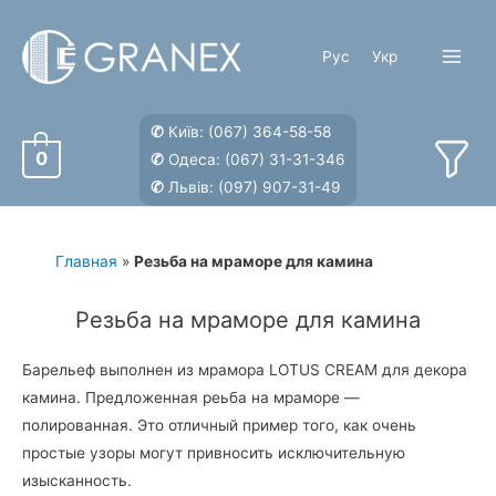
Перейти
к
Рус
Укр
содержимому
Main
Menu
✆
Київ:
(067) 364-58-58
0
✆
Одеса:
(067) 31-31-346
✆
Львів:
(097) 907-31-49
Главная
»
Резьба на мраморе для камина
Резьба на мраморе для камина
Барельеф выполнен из мрамора LOTUS CREAМ для декора
камина. Предложенная реьба на мраморе —
полированная. Это отличный пример того, как очень
простые узоры могут привносить исключительную
изысканность.