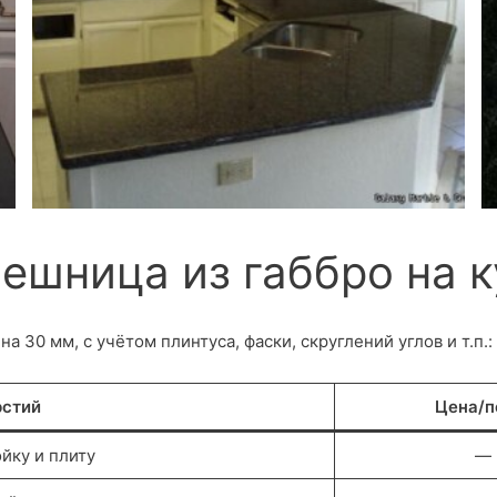
ешница из габбро на 
на 30 мм, с учётом плинтуса, фаски, скруглений углов и т.п.:
рстий
Цена/по
йку и плиту
—