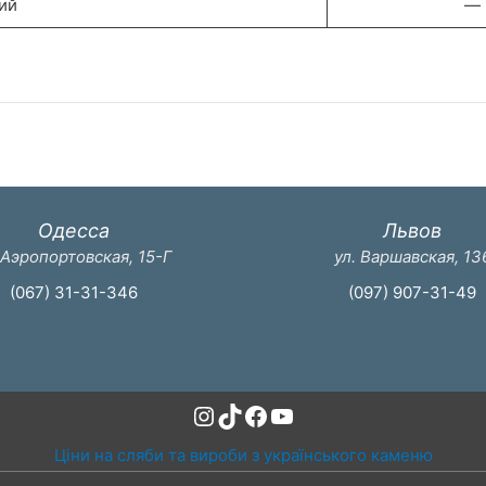
ий
—
Одесса
Львов
 Аэропортовская, 15-Г
ул. Варшавская, 13
(067) 31-31-346
(097) 907-31-49
Instagram
TikTok
Facebook
YouTube
Ціни на сляби та вироби з українського каменю