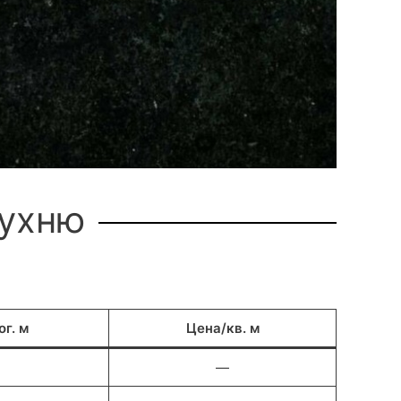
кухню
г. м
Цена/кв. м
—