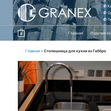
Перейти
✆
Ки
к
✆
О
содержимому
✆
Ль
Главная
Изделия из
0
Главная
»
Столешница для кухни из Габбро