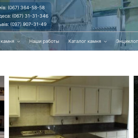
їв:
(067) 364-58-58
деса:
(067) 31-31-346
вів:
(097) 907-31-49
 камня
Наши работы
Каталог камня
Энцикло