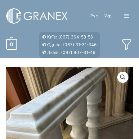
Перейти
к
Рус
Укр
содержимому
Main
Menu
✆
Київ:
(067) 364-58-58
0
✆
Одеса:
(067) 31-31-346
✆
Львів:
(097) 907-31-49