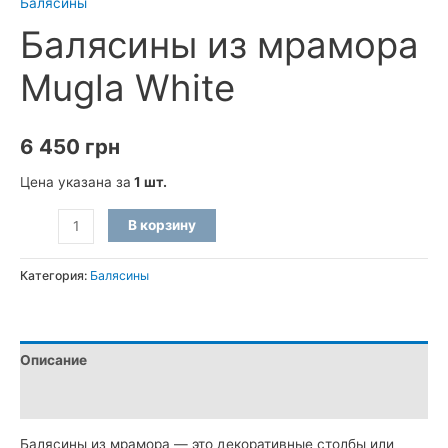
Балясины
Балясины из мрамора
Mugla White
6 450
грн
Цена указана за
1 шт.
Количество
В корзину
товара
Балясины
Категория:
Балясины
из
мрамора
Mugla
Описание
White
Детали
Балясины из мрамора — это декоративные столбы или