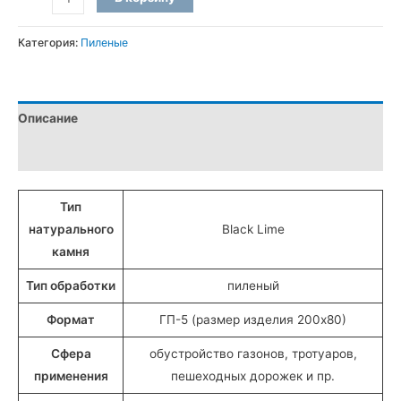
товара
Бордюры
Категория:
Пиленые
ГП-5
пиленые
из
Описание
Луковецкого
гранита
Детали
(20x8
см)
Тип
натурального
Black Lime
камня
Тип обработки
пиленый
Формат
ГП-5 (размер изделия 200х80)
Сфера
обустройство газонов, тротуаров,
применения
пешеходных дорожек и пр.