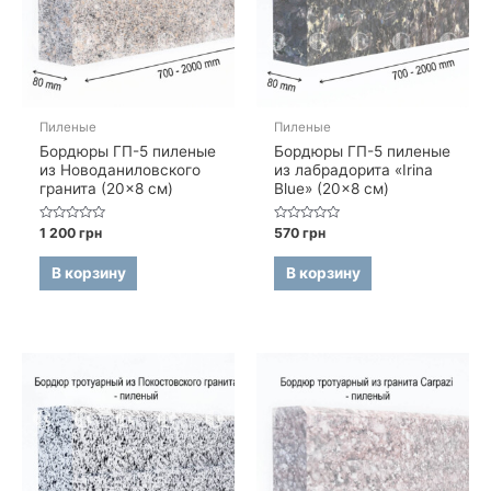
Пиленые
Пиленые
Бордюры ГП-5 пиленые
Бордюры ГП-5 пиленые
из Новоданиловского
из лабрадорита «Irina
гранита (20×8 см)
Blue» (20×8 см)
Оценка
Оценка
1 200
грн
570
грн
0
0
из
из
5
5
В корзину
В корзину