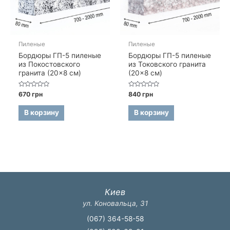
Пиленые
Пиленые
Бордюры ГП-5 пиленые
Бордюры ГП-5 пиленые
из Покостовского
из Токовского гранита
гранита (20×8 см)
(20×8 см)
Оценка
Оценка
670
грн
840
грн
0
0
из
из
5
5
В корзину
В корзину
Киев
ул. Коновальца, 31
(067) 364-58-58