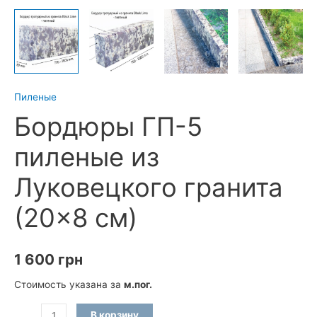
Пиленые
Бордюры ГП-5
пиленые из
Луковецкого гранита
(20×8 см)
1 600
грн
Стоимость указана за
м.пог.
Количество
В корзину