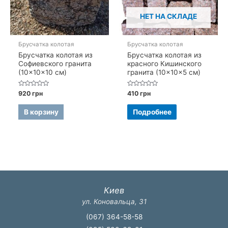
НЕТ НА СКЛАДЕ
Брусчатка колотая
Брусчатка колотая
Брусчатка колотая из
Брусчатка колотая из
Софиевского гранита
красного Кишинского
(10×10×10 см)
гранита (10×10×5 см)
Оценка
Оценка
920
грн
410
грн
0
0
из
из
5
5
В корзину
Подробнее
Киев
ул. Коновальца, 31
(067) 364-58-58