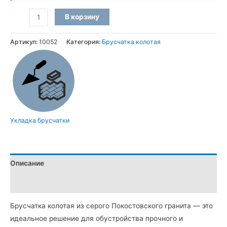
Количество
В корзину
товара
Брусчатка
Артикул:
10052
Категория:
Брусчатка колотая
колотая
из
серого
Покостовского
гранита
(10×10×10
Укладка брусчатки
см)
Описание
Детали
Брусчатка колотая из серого Покостовского гранита — это
идеальное решение для обустройства прочного и