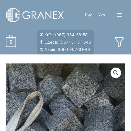
Перейти
к
Рус
Укр
содержимому
Main
Menu
✆
Київ:
(067) 364-58-58
0
✆
Одеса:
(067) 31-31-346
✆
Львів:
(097) 907-31-49