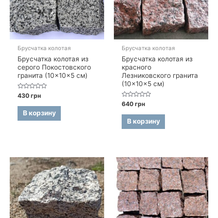
Брусчатка колотая
Брусчатка колотая
Брусчатка колотая из
Брусчатка колотая из
серого Покостовского
красного
гранита (10×10×5 см)
Лезниковского гранита
(10×10×5 см)
Оценка
430
грн
0
Оценка
640
грн
из
0
5
В корзину
из
5
В корзину