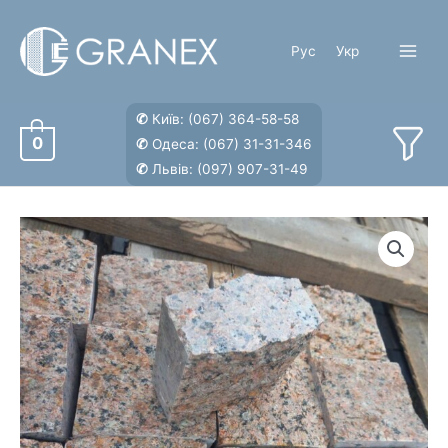
Перейти
к
Рус
Укр
содержимому
Main
Menu
✆
Київ:
(067) 364-58-58
0
✆
Одеса:
(067) 31-31-346
✆
Львів:
(097) 907-31-49