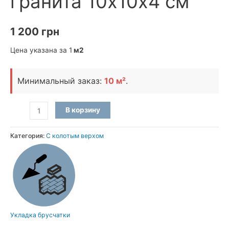
гранита 10х10х4 см
1 200
грн
Цена указана за 1
м2
Минимальный заказ:
10 м²
.
Количество
В корзину
товара
Брусчатка
Категория:
С колотым верхом
пилено-
колотая
из
Межиричского
гранита
10х10х4
Укладка брусчатки
см