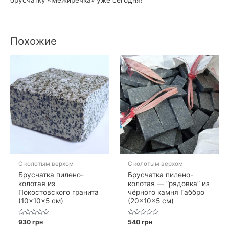
брусчатку «Межиречка» уже сегодня!
Похожие
С колотым верхом
С колотым верхом
Брусчатка пилено-
Брусчатка пилено-
колотая из
колотая — “рядовка” из
Покостовского гранита
чёрного камня Габбро
(10×10×5 см)
(20×10×5 см)
Оценка
Оценка
930
грн
540
грн
0
0