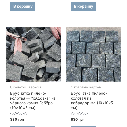
из
из
5
5
В корзину
В корзину
С колотым верхом
С колотым верхом
Брусчатка пилено-
Брусчатка пилено-
колотая — “рядовка” из
колотая из
чёрного камня Габбро
лабрадорита (10х10х5
(10×10×3 см)
см)
Оценка
Оценка
330
грн
930
грн
0
0
из
из