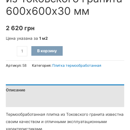
600х600х30 мм
2 620
грн
Цена указана за
1 м2
Количество
В корзину
товара
Плитка
Артикул:
58
Категория:
Плитка термообработанная
термообработанная
из
Токовского
Описание
гранита
600х600х30
Детали
мм
Термообработанная плитка из Токовского гранита известна
своим качеством и отличными эксплуатационными
характеристиками.