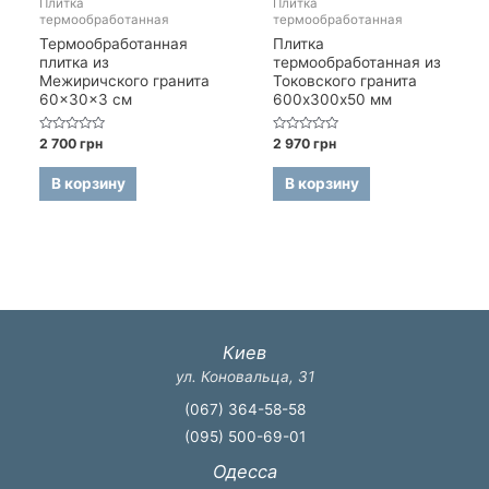
Плитка
Плитка
термообработанная
термообработанная
Термообработанная
Плитка
плитка из
термообработанная из
Межиричского гранита
Токовского гранита
60×30×3 см
600х300х50 мм
Оценка
Оценка
2 700
грн
2 970
грн
0
0
из
из
5
5
В корзину
В корзину
Киев
ул. Коновальца, 31
(067) 364-58-58
(095) 500-69-01
Одесса