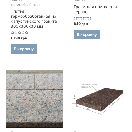
Плитка
Плитка
термообработанная
Гранитная плитка для
Плитка
террас
термообработанная из
Капустинского гранита
Оценка
840
грн
300х300х30 мм
0
из
5
В корзину
Оценка
1 790
грн
0
из
5
В корзину