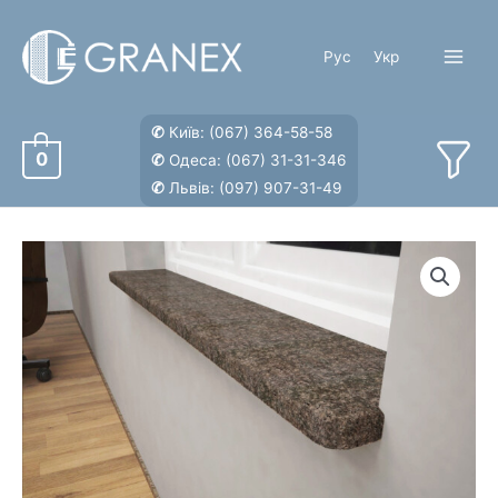
Перейти
к
Рус
Укр
содержимому
Main
Menu
✆
Київ:
(067) 364-58-58
0
✆
Одеса:
(067) 31-31-346
✆
Львів:
(097) 907-31-49