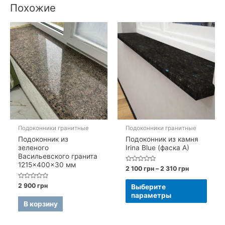
Похожие
Подоконники гранитные
Подоконники гранитные
Подоконник из
Подоконник из камня
зеленого
Irina Blue (фаска A)
Васильевского гранита
1215×400×30 мм
Оценка
Диапазон
2 100
грн
–
2 310
грн
0
цен:
из
Этот
2
5
Оценка
2 900
грн
Выберите
0
100 грн
това
параметры
из
–
5
В корзину
имее
2
310 грн
неск