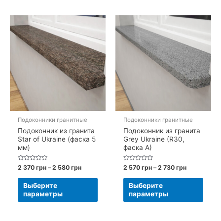
вари
Опци
можн
выбр
на
стра
товар
Подоконники гранитные
Подоконники гранитные
Подоконник из гранита
Подоконник из гранита
Star of Ukraine (фаска 5
Grey Ukraine (R30,
мм)
фаска A)
Оценка
Диапазон
Оценка
Диапазон
2 370
грн
–
2 580
грн
2 570
грн
–
2 730
грн
0
0
цен:
цен:
из
из
Этот
Этот
2
2
5
5
Выберите
Выберите
370 грн
570 грн
товар
това
параметры
параметры
–
–
имеет
имее
2
2
580 грн
730 грн
несколько
неск