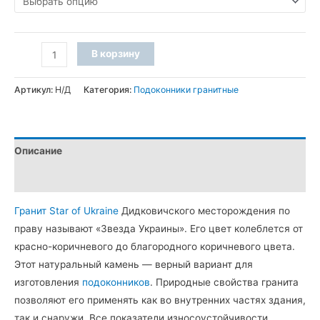
860 грн
–
Количество
3
В корзину
товара
070 грн
Подоконник
Артикул:
Н/Д
Категория:
Подоконники гранитные
из
гранита
Star
Описание
of
Ukraine
Детали
(R30,
Гранит Star of Ukraine
Дидковичского месторождения по
фаска
праву называют «Звезда Украины». Его цвет колеблется от
A)
красно-коричневого до благородного коричневого цвета.
Этот натуральный камень — верный вариант для
изготовления
подоконников
. Природные свойства гранита
позволяют его применять как во внутренних частях здания,
так и снаружи. Все показатели износоустойчивости,