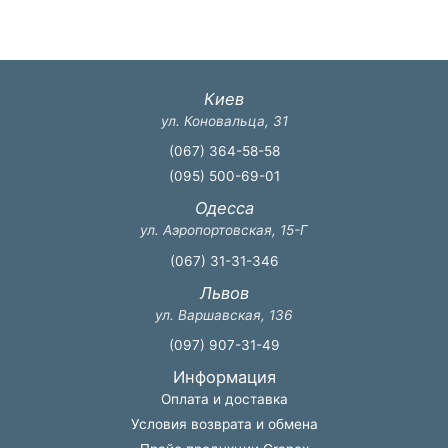
вариаций.
вари
Опции
Опци
можно
можн
выбрать
выбр
Киев
на
на
ул. Коновальца, 31
странице
стра
(067) 364-58-58
товара.
товар
(095) 500-69-01
Одесса
ул. Аэропортовская, 15-Г
(067) 31-31-346
Львов
ул. Варшавская, 136
(097) 907-31-49
Информация
Оплата и доставка
Условия возврата и обмена