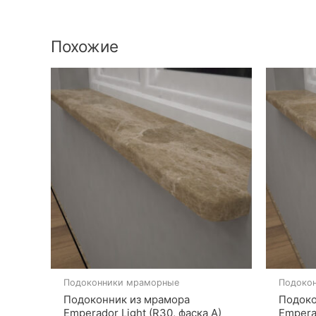
Похожие
Подоконники мраморные
Подоко
Подоконник из мрамора
Подоко
Emperador Light (R30, фаска A)
Emperad