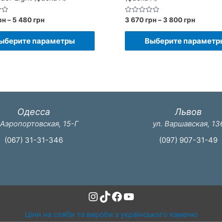
Диапазон
Диапаз
Оценка
рн
–
5 480
грн
3 670
грн
–
3 800
грн
0
цен:
цен:
из
Этот
5
3
5
ыберите параметры
Выберите параметр
350 грн
670 грн
товар
–
–
имеет
5
3
480 грн
800 грн
несколько
вариаций.
Опции
Одесса
Львов
можно
 Аэропортовская, 15-Г
ул. Варшавская, 13
выбрать
(067) 31-31-346
(097) 907-31-49
на
странице
товара.
Instagram
TikTok
Facebook
YouTube
Ціни на сляби та вироби з українського каменю