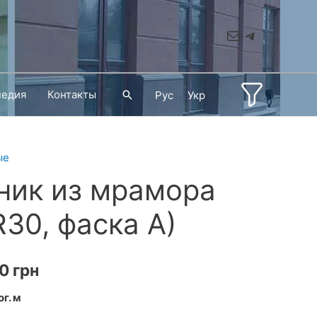
Mail
Telegram
педия
Контакты
Поиск
Рус
Укр
ые
ник из мрамора
R30, фаска A)
Диапазон
90
грн
цен:
ог. м