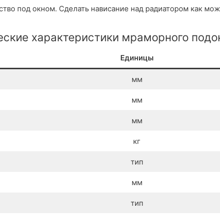
тво под окном. Сделать нависание над радиатором как можн
еские характеристики мраморного подо
Единицы
мм
мм
мм
кг
тип
мм
тип