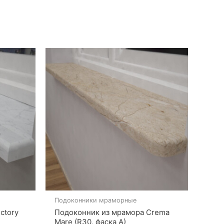
Подоконники мраморные
ctory
Подоконник из мрамора Crema
Mare (R30, фаска A)