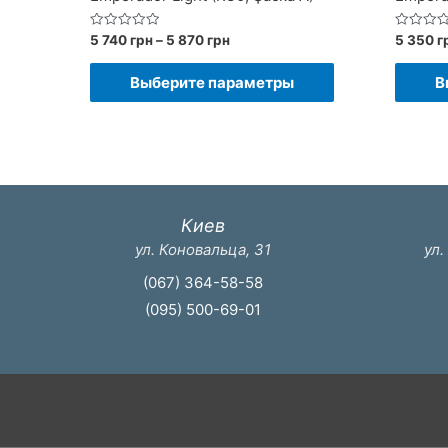
Диапазон
Оценка
Оценка
5 740
грн
–
5 870
грн
5 350
г
0
0
цен:
из
из
Этот
5
5
5
Выберите параметры
В
740 грн
товар
–
имеет
5
870 грн
несколько
вариаций.
Опции
Киев
можно
ул. Коновальца, 31
ул.
выбрать
(067) 364-58-58
на
(095) 500-69-01
странице
товара.