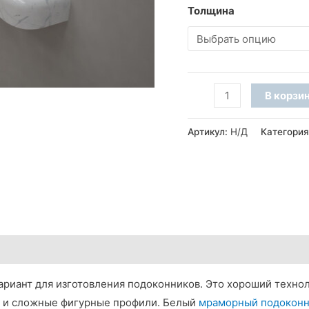
Толщина
Количество
В корзи
товара
Подоконник
Артикул:
Н/Д
Категори
из
мрамора
Victory
(R30,
фаска
A)
ариант для изготовления подоконников. Это хороший техно
ак и сложные фигурные профили. Белый
мраморный подокон