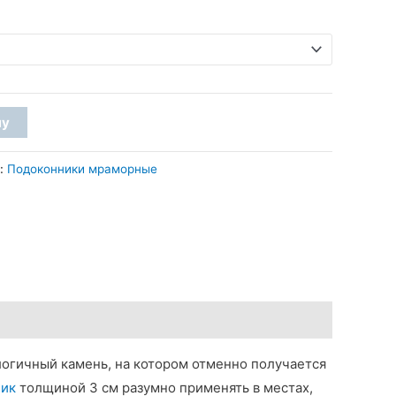
4
060 грн
–
4
ну
190 грн
я:
Подоконники мраморные
логичный камень, на котором отменно получается
ник
толщиной 3 см разумно применять в местах,