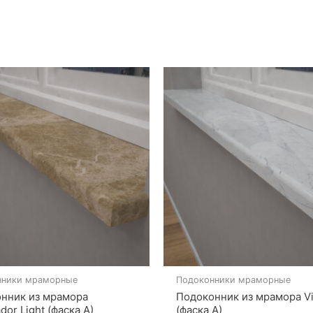
нники мраморные
Подоконники мраморные
нник из мрамора
Подоконник из мрамора Vi
or Light (фаска A)
(фаска A)