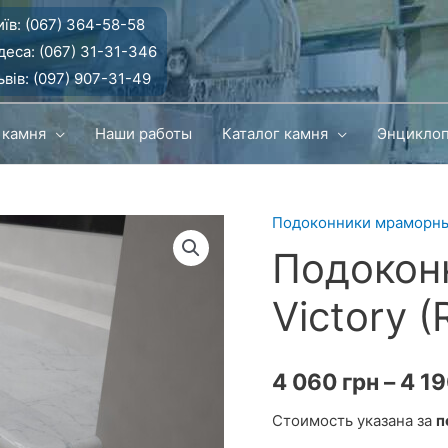
їв:
(067) 364-58-58
деса:
(067) 31-31-346
вів:
(097) 907-31-49
 камня
Наши работы
Каталог камня
Энцикло
Подоконники мраморн
Подокон
Victory (
4 060
грн
–
4 1
Стоимость указана за
п