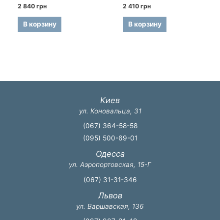
Оценка
Оценка
2 840
грн
2 410
грн
0
0
из
из
5
5
В корзину
В корзину
Киев
ул. Коновальца, 31
(067) 364-58-58
(095) 500-69-01
Одесса
ул. Аэропортовская, 15-Г
(067) 31-31-346
Львов
ул. Варшавская, 136