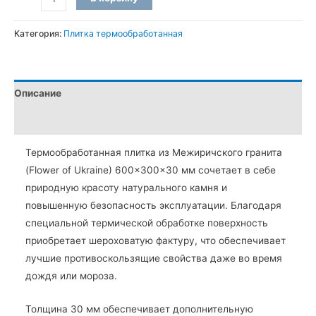
товара
Термообработанная
Категория:
Плитка термообработанная
плитка
из
Межиричского
Описание
гранита
60×30×3
Детали
см
Термообработанная плитка из Межиричского гранита
(Flower of Ukraine) 600×300×30 мм сочетает в себе
природную красоту натурального камня и
повышенную безопасность эксплуатации. Благодаря
специальной термической обработке поверхность
приобретает шероховатую фактуру, что обеспечивает
лучшие противоскользящие свойства даже во время
дождя или мороза.
Толщина 30 мм обеспечивает дополнительную