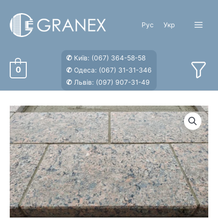
Перейти
к
Рус
Укр
содержимому
Main
Menu
✆
Київ:
(067) 364-58-58
0
✆
Одеса:
(067) 31-31-346
✆
Львів:
(097) 907-31-49