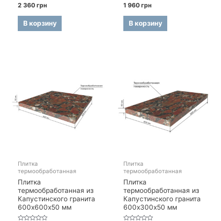
Оценка
Оценка
2 360
грн
1 960
грн
0
0
из
из
5
5
В корзину
В корзину
Плитка
Плитка
термообработанная
термообработанная
Плитка
Плитка
термообработанная из
термообработанная из
Капустинского гранита
Капустинского гранита
600х600х50 мм
600х300х50 мм