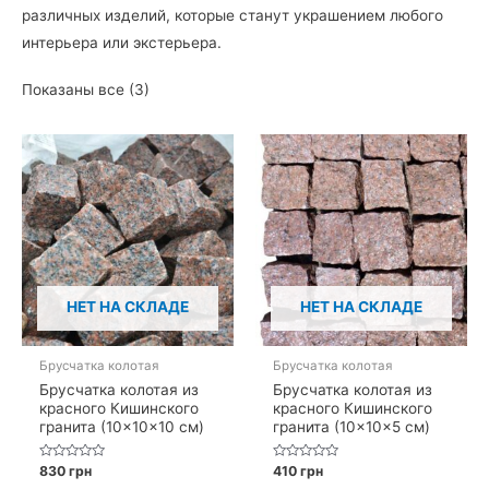
различных изделий, которые станут украшением любого
интерьера или экстерьера.
Показаны все (3)
НЕТ НА СКЛАДЕ
НЕТ НА СКЛАДЕ
Брусчатка колотая
Брусчатка колотая
Брусчатка колотая из
Брусчатка колотая из
красного Кишинского
красного Кишинского
гранита (10×10×10 см)
гранита (10×10×5 см)
Оценка
Оценка
830
грн
410
грн
0
0