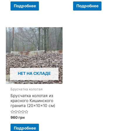
из
из
5
5
Подробнее
Подробнее
НЕТ НА СКЛАДЕ
Брусчатка колотая
Брусчатка колотая из
красного Кишинского
гранита (20×10×10 см)
Оценка
960
грн
0
из
5
Подробнее