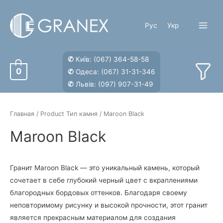
Перейти
к
Рус
Укр
содержимому
Main
Menu
✆
Київ:
(067) 364-58-58
0
✆
Одеса:
(067) 31-31-346
✆
Львів:
(097) 907-31-49
Главная
/ Product Тип камня / Maroon Black
Maroon Black
Гранит Maroon Black — это уникальный камень, который
сочетает в себе глубокий черный цвет с вкраплениями
благородных бордовых оттенков. Благодаря своему
неповторимому рисунку и высокой прочности, этот гранит
является прекрасным материалом для создания