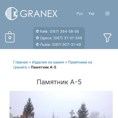
Перейти
к
Рус
Укр
содержимому
Main
Menu
✆
Київ:
(067) 364-58-58
0
✆
Одеса:
(067) 31-31-346
✆
Львів:
(097) 907-31-49
Главная
»
Изделия из камня
»
Памятники из
гранита
»
Памятник А-5
Памятник А-5