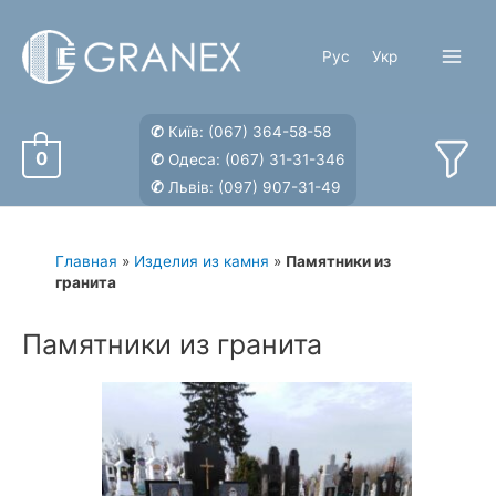
Перейти
к
Рус
Укр
содержимому
Main
Menu
✆
Київ:
(067) 364-58-58
0
✆
Одеса:
(067) 31-31-346
✆
Львів:
(097) 907-31-49
Главная
»
Изделия из камня
»
Памятники из
гранита
Памятники из гранита