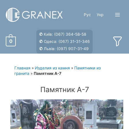
Перейти
к
Рус
Укр
содержимому
Main
Menu
✆
Київ:
(067) 364-58-58
0
✆
Одеса:
(067) 31-31-346
✆
Львів:
(097) 907-31-49
Главная
»
Изделия из камня
»
Памятники из
гранита
»
Памятник А-7
Памятник А-7