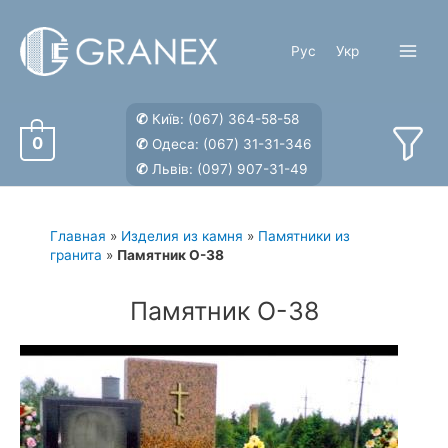
Перейти
к
Рус
Укр
содержимому
Main
Menu
✆
Київ:
(067) 364-58-58
0
✆
Одеса:
(067) 31-31-346
✆
Львів:
(097) 907-31-49
Главная
»
Изделия из камня
»
Памятники из
гранита
»
Памятник О-38
Памятник О-38