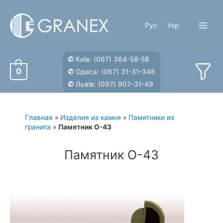
Перейти
к
Рус
Укр
содержимому
Main
Menu
✆
Київ:
(067) 364-58-58
0
✆
Одеса:
(067) 31-31-346
✆
Львів:
(097) 907-31-49
Главная
»
Изделия из камня
»
Памятники из
гранита
»
Памятник О-43
Памятник О-43