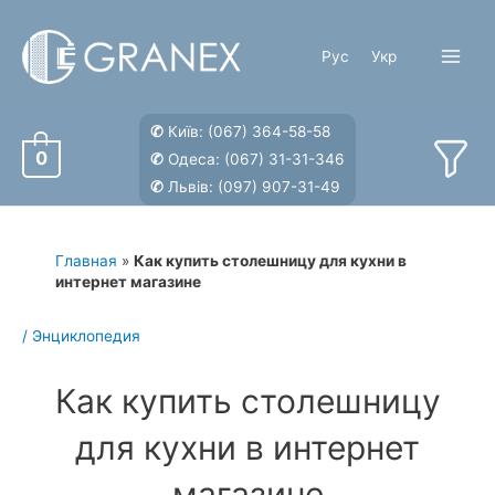
Перейти
к
Рус
Укр
содержимому
Main
Menu
✆
Київ:
(067) 364-58-58
0
✆
Одеса:
(067) 31-31-346
✆
Львів:
(097) 907-31-49
Главная
»
Как купить столешницу для кухни в
интернет магазине
/
Энциклопедия
Как купить столешницу
для кухни в интернет
магазине