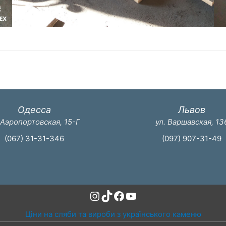
Одесса
Львов
 Аэропортовская, 15-Г
ул. Варшавская, 13
(067) 31-31-346
(097) 907-31-49
Instagram
TikTok
Facebook
YouTube
Ціни на сляби та вироби з українського каменю