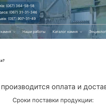
їв:
(067) 364-58-58
деса:
(067) 31-31-346
вів:
(097) 907-31-49
 камня
Наши работы
Каталог камня
Энцикло
ка?
 производится оплата и доста
Сроки поставки продукции: