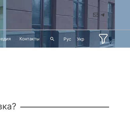
Mail
Telegram
педия
Контакты
Поиск
Рус
Укр
вка?