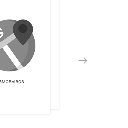
Доставка службой
амовывоз
Деливери