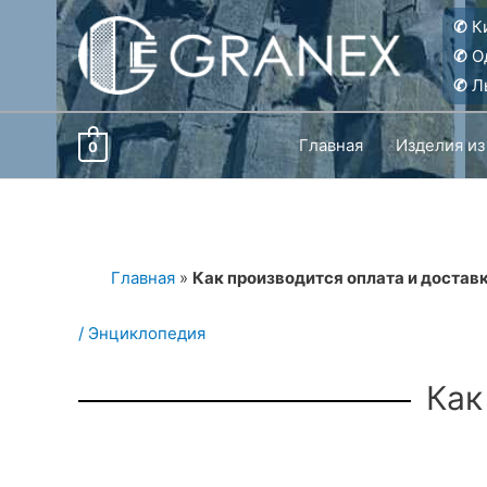
Перейти
✆
Ки
к
✆
О
содержимому
✆
Ль
Главная
Изделия из
0
Главная
»
Как производится оплата и достав
/
Энциклопедия
Как