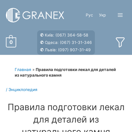
Перейти
к
Рус
Укр
содержимому
Main
Menu
✆
Київ:
(067) 364-58-58
0
✆
Одеса:
(067) 31-31-346
✆
Львів:
(097) 907-31-49
Главная
»
Правила подготовки лекал для деталей
из натурального камня
/
Энциклопедия
Правила подготовки лекал
для деталей из
натурального камня