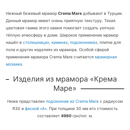
Нежный бежевый мрамор
Crema Mare
добывают в Турции.
Данный мрамор имеет очень приятную текстуру. Тихая
цветовая гамма этого камня помогает создать уютную
тёплую атмосферу в доме. Широкое применение мрамор
нашёл в
столешницах
,
каминах
,
подоконниках
, плитке для
пола и других изделиях из мрамора. Особой сферой
применения мрамора Crema Mare считается
мраморная
мозаика
.
Изделия из мрамора «Крема
Маре»
Ниже представлен
подоконник из Crema Mare
с радиусом
R30 и
фаской «А»
. При толщине 30 мм его стоимость
составляет
4960
грн/пог. м.