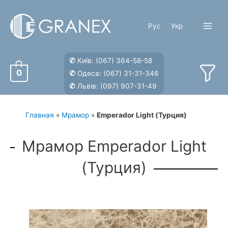
Перейти
к
Рус
Укр
содержимому
Main
Menu
✆
Київ:
(067) 364-58-58
0
✆
Одеса:
(067) 31-31-346
✆
Львів:
(097) 907-31-49
Главная
»
Мрамор
»
Emperador Light (Турция)
Мрамор Emperador Light
(Турция)