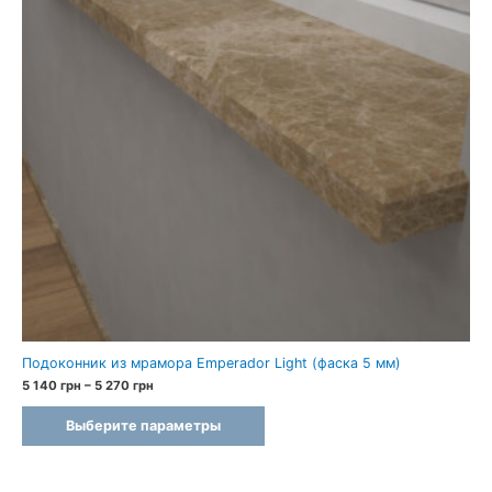
Подоконник из мрамора Emperador Light (фаска 5 мм)
Диапазон
5 140
грн
–
5 270
грн
цен:
5
Выберите параметры
140 грн
–
5
270 грн