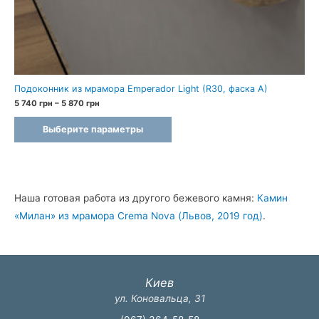
Подоконник из мрамора Emperador Light (R30, фаска A)
Диапазон
5 740
грн
–
5 870
грн
цен:
5
Выберите параметры
740 грн
–
5
870 грн
Наша готовая работа из другого бежевого камня:
Камин
«Милан» из мрамора Crema Nova (Львов, 2019 год)
.
Киев
ул. Коновальца, 31